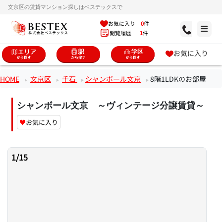
文京区の賃貸マンション探しはベステックスで
お気に入り
0
件
閲覧履歴
1
件
お気に入り
HOME
文京区
千石
シャンボール文京
8階1LDKのお部屋
シャンボール文京 ～ヴィンテージ分譲賃貸～
♥
お気に入り
1
/
15