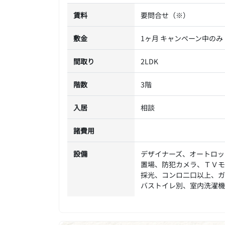
賃料
要問合せ（※）
敷金
1ヶ月 キャンペーン中のみ
間取り
2LDK
階数
3階
入居
相談
諸費用
設備
デザイナーズ、オートロッ
置場、防犯カメラ、ＴＶモ
採光、コンロ二口以上、ガ
バストイレ別、室内洗濯機