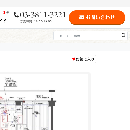
歴
1
件
イド
♥
お気に入り