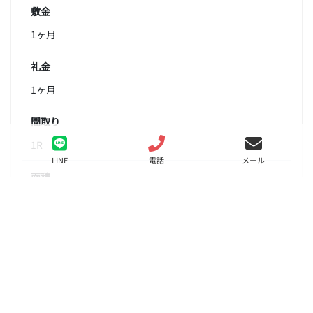
敷金
1ヶ月
礼金
1ヶ月
間取り
1R
LINE
電話
メール
面積
29.01㎡
階数
2階
状態
要問合せ（※）