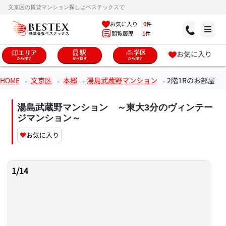
文京区の賃貸マンション探しはベステックスで
お気に入り
0
件
閲覧履歴
1
件
お気に入り
HOME
文京区
本郷
湯島武蔵野マンション
2階1Rのお部屋
湯島武蔵野マンション ～東大3分のヴィンテー
ジマンション～
♥
お気に入り
1
/
14