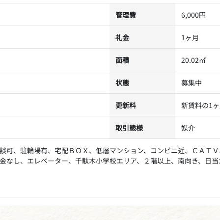
管理費
6,000円
礼金
1ヶ月
面積
20.02㎡
状態
募集中
更新料
新賃料の1
取引態様
媒介
談可、駐輪場有、宅配ＢＯＸ、低層マンション、コンビニ近、ＣＡＴＶ
金なし、エレベーター、千駄木小学校エリア、２階以上、南向き、日当