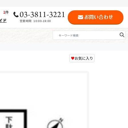
歴
1
件
イド
♥
お気に入り