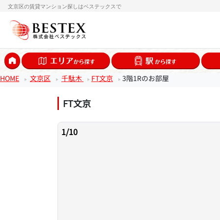
文京区の賃貸マンション探しはベステックスで
HOME
文京区
千駄木
FT文京
3階1Rのお部屋
FT文京
1
/
10