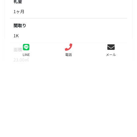
礼金
1ヶ月
間取り
1K
面積
LINE
電話
メール
23.00㎡
階数
2階
状態
要問合せ（※）
入居
相談