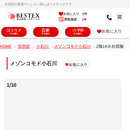
文京区の賃貸マンション探しはベステックスで
お気に入り
0
件
閲覧履歴
1
件
お気に入り
HOME
文京区
小石川
メゾンコモド小石川
2階1Kのお部屋
メゾンコモド小石川
♥
お気に入り
1
/
10