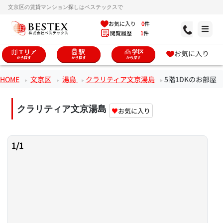
文京区の賃貸マンション探しはベステックスで
お気に入り
0
件
閲覧履歴
1
件
お気に入り
HOME
文京区
湯島
クラリティア文京湯島
5階1DKのお部屋
クラリティア文京湯島
♥
お気に入り
1
/
1