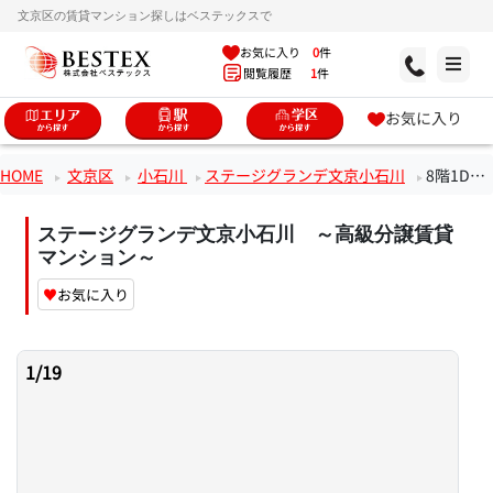
文京区の賃貸マンション探しはベステックスで
お気に入り
0
件
閲覧履歴
1
件
お気に入り
HOME
文京区
小石川
ステージグランデ文京小石川
8階1DKのお部屋
ステージグランデ文京小石川 ～高級分譲賃貸
マンション～
♥
お気に入り
1
/
19