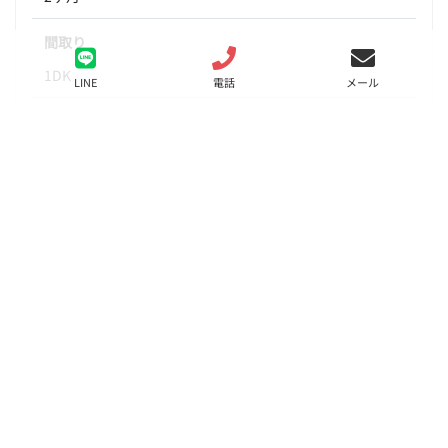
間取り
1DK
LINE
電話
メール
面積
29.46㎡
階数
8階
状態
要問合せ（※）
入居
相談
更新料