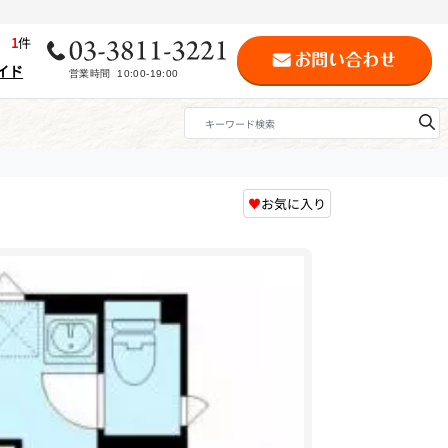
歴
1
件
イド
♥
お気に入り