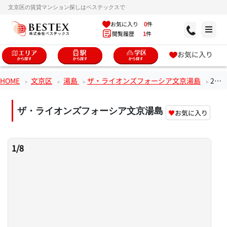
文京区の賃貸マンション探しはベステックスで
お気に入り
0
件
閲覧履歴
1
件
お気に入り
HOME
文京区
湯島
ザ・ライオンズフォーシア文京湯島
2階1DKのお部屋
ザ・ライオンズフォーシア文京湯島
♥
お気に入り
1
/
8