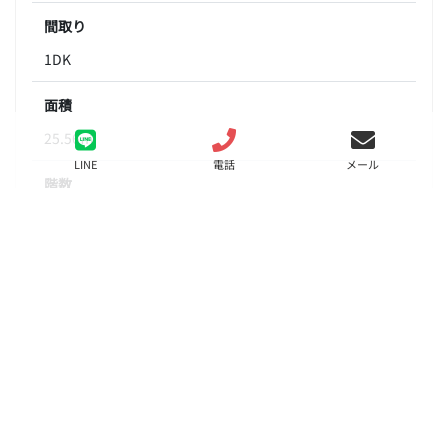
間取り
1DK
面積
25.56㎡
LINE
電話
メール
階数
2階
状態
要問合せ（※）
入居
10月中旬
更新料