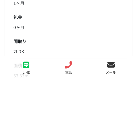
1ヶ月
礼金
0ヶ月
間取り
2LDK
面積
LINE
電話
メール
53.33㎡
階数
6階
状態
要問合せ（※）