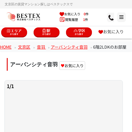
文京区の賃貸マンション探しはベステックスで
お気に入り
0
件
閲覧履歴
1
件
お気に入り
HOME
文京区
音羽
アーバンシティ音羽
6階2LDKのお部屋
アーバンシティ音羽
♥
お気に入り
1
/
1