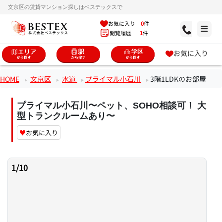
文京区の賃貸マンション探しはベステックスで
お気に入り
0
件
閲覧履歴
1
件
お気に入り
HOME
文京区
水道
プライマル小石川
3階1LDKのお部屋
プライマル小石川〜ペット、SOHO相談可！ 大
型トランクルームあり〜
♥
お気に入り
1
/
10