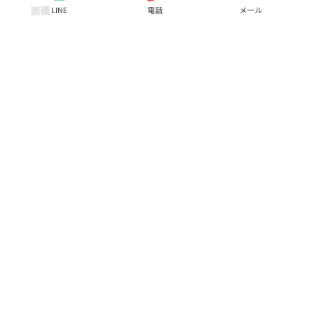
面積
LINE
電話
メール
43.55㎡
階数
3階
状態
要問合せ（※）
入居
相談
更新料
諸費用
取引態様