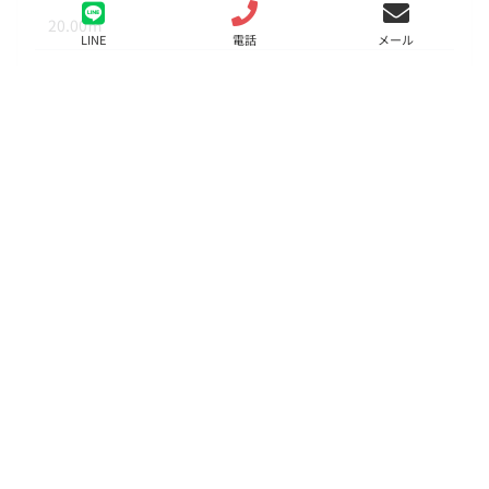
20.00㎡
LINE
電話
メール
階数
3階
状態
要問合せ（※）
入居
相談
更新料
諸費用
取引態様