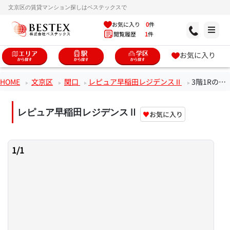
文京区の賃貸マンション探しはベステックスで
お気に入り
0
件
閲覧履歴
1
件
お気に入り
HOME
文京区
関口
レピュア早稲田レジデンスⅡ
3階1Rのお部屋
レピュア早稲田レジデンスⅡ
♥
お気に入り
1
/
1