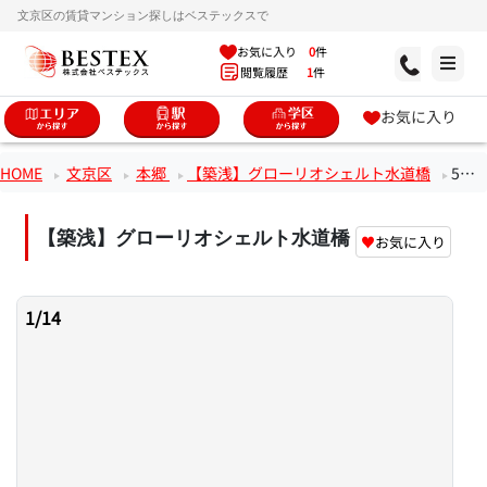
文京区の賃貸マンション探しはベステックスで
お気に入り
0
件
閲覧履歴
1
件
お気に入り
HOME
文京区
本郷
【築浅】グローリオシェルト水道橋
5階1DKのお部屋
【築浅】グローリオシェルト水道橋
♥
お気に入り
1
/
14