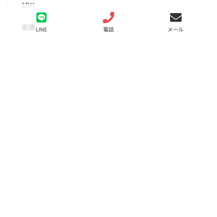
1DK
面積
LINE
電話
メール
26.33㎡
階数
5階
状態
要問合せ（※）
入居
相談
更新料
新賃料の１ヵ月分