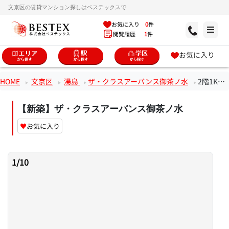
文京区の賃貸マンション探しはベステックスで
お気に入り
0
件
閲覧履歴
1
件
お気に入り
HOME
文京区
湯島
ザ・クラスアーバンス御茶ノ水
2階1Kのお部屋
【新築】ザ・クラスアーバンス御茶ノ水
♥
お気に入り
1
/
10