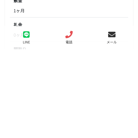
敷金
1ヶ月
礼金
0ヶ月
LINE
電話
メール
間取り
1K
面積
19.00㎡
階数
2階
状態
要問合せ（※）