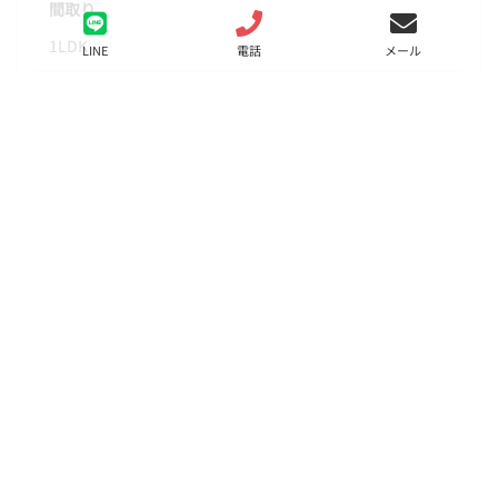
間取り
1LDK
LINE
電話
メール
面積
35.30㎡
階数
3階
状態
要問合せ（※）
入居
相談
更新料
新賃料1ヶ月分