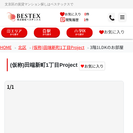
文京区の賃貸マンション探しはベステックスで
お気に入り
0
件
閲覧履歴
1
件
お気に入り
HOME
北区
(仮称)田端新町1丁目Project
3階1LDKのお部屋
(仮称)田端新町1丁目Project
♥
お気に入り
1
/
1