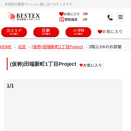
文京区の賃貸マンション探しはベステックスで
お気に入り
0
件
閲覧履歴
1
件
お気に入り
HOME
北区
(仮称)田端新町1丁目Project
3階1LDKのお部屋
(仮称)田端新町1丁目Project
♥
お気に入り
1
/
1