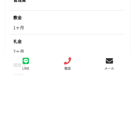
敷金
1ヶ月
礼金
2ヶ月
間取り
LINE
電話
メール
1LDK
面積
44.00㎡
階数
3階