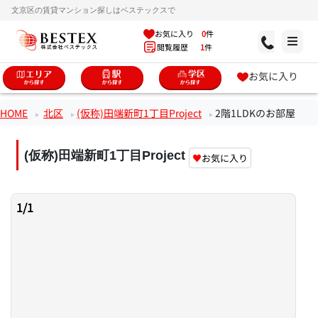
文京区の賃貸マンション探しはベステックスで
お気に入り
0
件
閲覧履歴
1
件
お気に入り
HOME
北区
(仮称)田端新町1丁目Project
2階1LDKのお部屋
(仮称)田端新町1丁目Project
♥
お気に入り
1
/
1