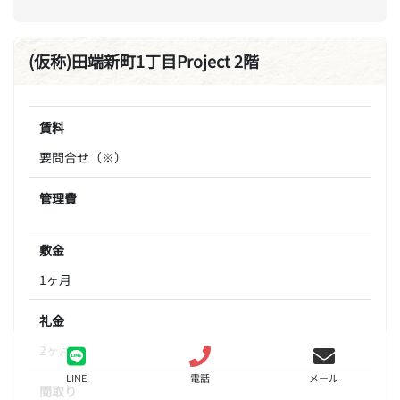
(仮称)田端新町1丁目Project 2階
賃料
要問合せ（※）
管理費
敷金
1ヶ月
礼金
2ヶ月
LINE
電話
メール
間取り