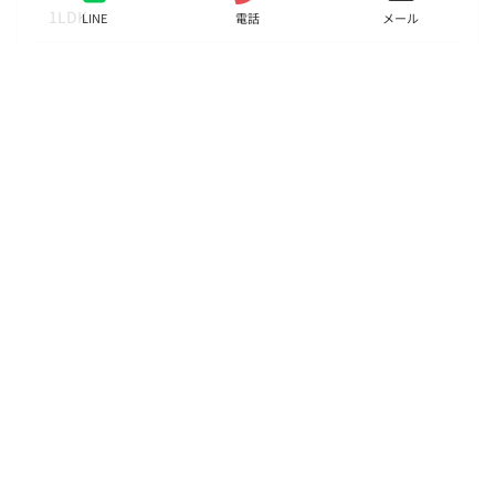
1LDK
LINE
電話
メール
面積
45.87㎡
階数
1階
状態
要問合せ（※）
入居
相談
更新料
新賃料1ヶ月分