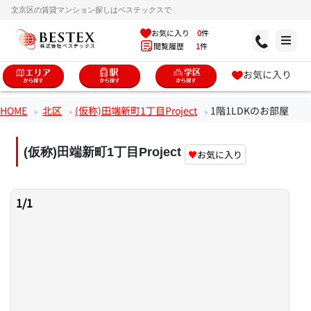
文京区の賃貸マンション探しはベステックスで
お気に入り
0
件
閲覧履歴
1
件
お気に入り
HOME
北区
(仮称)田端新町1丁目Project
1階1LDKのお部屋
(仮称)田端新町1丁目Project
♥
お気に入り
1
/
1