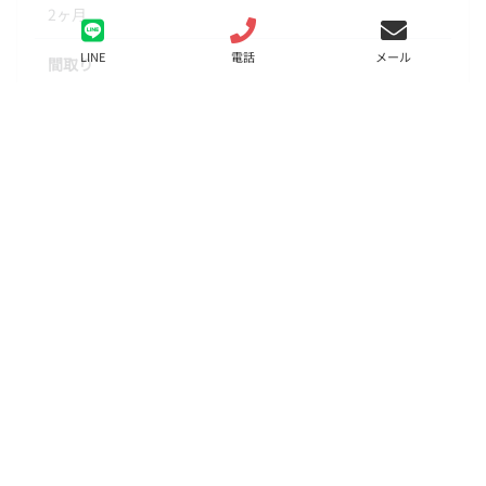
2ヶ月
LINE
電話
メール
間取り
1LDK
面積
45.38㎡
階数
1階
状態
要問合せ（※）
入居
相談