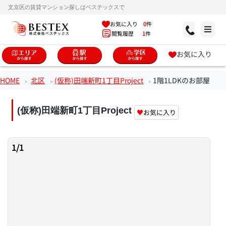
文京区の賃貸マンション探しはベステックスで
お気に入り
0
件
閲覧履歴
1
件
お気に入り
HOME
北区
(仮称)田端新町1丁目Project
1階1LDKのお部屋
(仮称)田端新町1丁目Project
♥
お気に入り
1
/
1