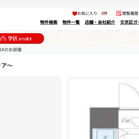
お気に入り
0
件
|
閲覧履
物件検索
物件一覧
店舗・会社紹介
文京区ガ
1Kのお部屋
リア～