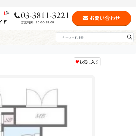
歴
1
件
イド
♥
お気に入り