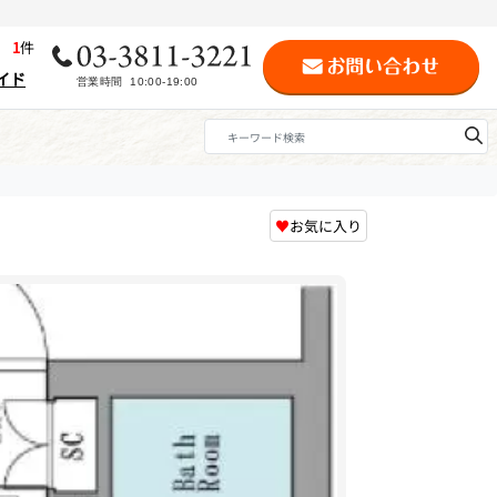
歴
1
件
イド
♥
お気に入り