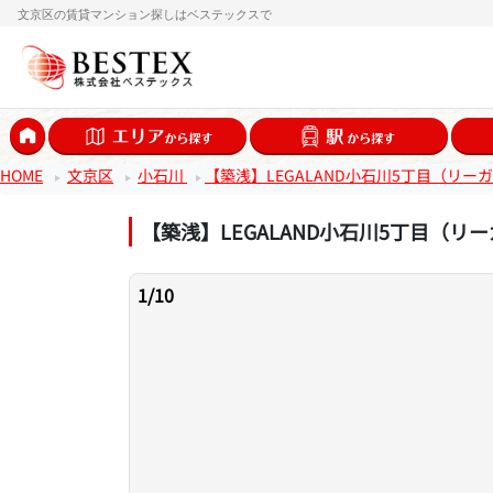
文京区の賃貸マンション探しはベステックスで
HOME
文京区
小石川
【築浅】LEGALAND小石川5丁目（リー
【築浅】LEGALAND小石川5丁目（リ
1
/
10