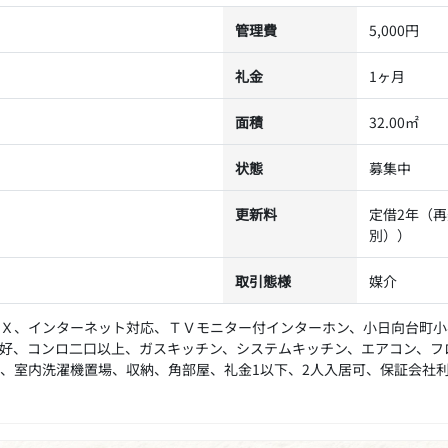
管理費
5,000円
礼金
1ヶ月
面積
32.00㎡
状態
募集中
更新料
定借2年（再
別））
取引態様
媒介
Ｘ、インターネット対応、ＴＶモニター付インターホン、小日向台町小
好、コンロ二口以上、ガスキッチン、システムキッチン、エアコン、フ
、室内洗濯機置場、収納、角部屋、礼金1以下、2人入居可、保証会社