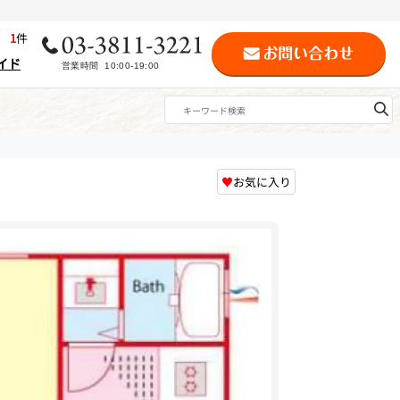
歴
1
件
イド
♥
お気に入り