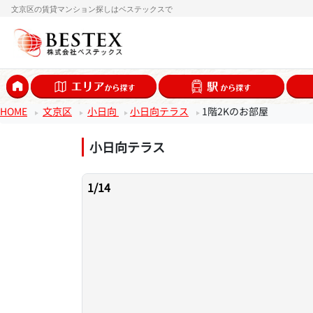
文京区の賃貸マンション探しはベステックスで
HOME
文京区
小日向
小日向テラス
1階2Kのお部屋
小日向テラス
1
/
14