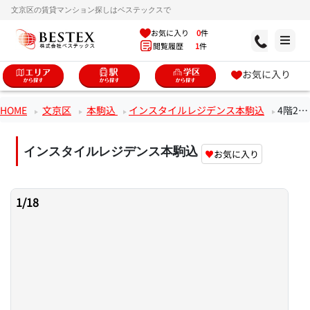
文京区の賃貸マンション探しはベステックスで
お気に入り
0
件
閲覧履歴
1
件
お気に入り
HOME
文京区
本駒込
インスタイルレジデンス本駒込
4階2LDKのお部屋
インスタイルレジデンス本駒込
♥
お気に入り
1
/
18