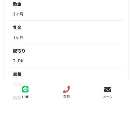
敷金
1ヶ月
礼金
1ヶ月
間取り
2LDK
面積
40.50㎡
LINE
電話
メール
階数
4階
状態
要問合せ（※）