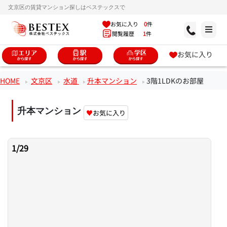
文京区の賃貸マンション探しはベステックスで
お気に入り
0
件
閲覧履歴
1
件
お気に入り
HOME
文京区
水道
升本マンション
3階1LDKのお部屋
升本マンション
♥
お気に入り
1
/
29