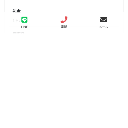
礼金
1ヶ月
LINE
電話
メール
間取り
1R
面積
18.64㎡
階数
1階
状態
募集中
入居