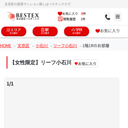
文京区の賃貸マンション探しはベステックスで
お気に入り
0
件
閲覧履歴
1
件
お気に入り
HOME
文京区
小石川
リーフ小石川
1階1Rのお部屋
【女性限定】リーフ小石川
♥
お気に入り
1
/
1