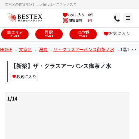
文京区の賃貸マンション探しはベステックスで
お気に入り
0
件
閲覧履歴
1
件
お気に入り
HOME
文京区
湯島
ザ・クラスアーバンス御茶ノ水
1階1LDKのお部屋
【新築】ザ・クラスアーバンス御茶ノ水
♥
お気に入り
1
/
14