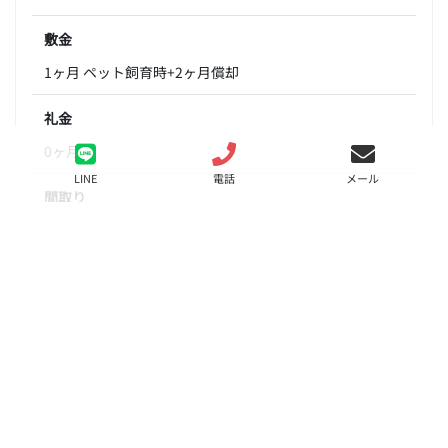
敷金
1ヶ月 ペット飼育時+2ヶ月償却
礼金
0ヶ月
LINE
電話
メール
間取り
1LDK
面積
38.00㎡
階数
1階
状態