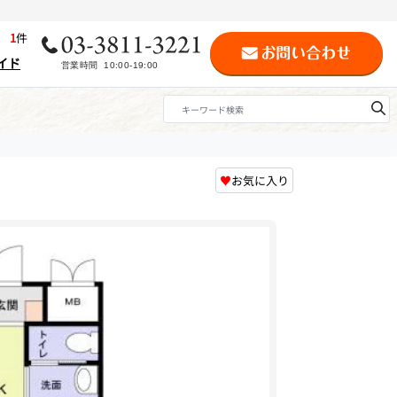
歴
1
件
イド
♥
お気に入り