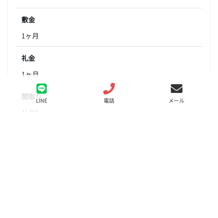
敷金
1ヶ月
礼金
1ヶ月
間取り
LINE
電話
メール
1LDK
面積
51.34㎡
階数
2階
状態