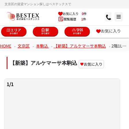
文京区の賃貸マンション探しはベステックスで
お気に入り
0
件
閲覧履歴
1
件
お気に入り
HOME
文京区
本駒込
【新築】アルケマーサ本駒込
2階1LDKのお部屋
【新築】アルケマーサ本駒込
♥
お気に入り
1
/
1