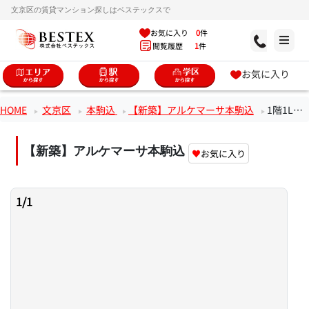
文京区の賃貸マンション探しはベステックスで
お気に入り
0
件
閲覧履歴
1
件
お気に入り
HOME
文京区
本駒込
【新築】アルケマーサ本駒込
1階1LDKのお部屋
【新築】アルケマーサ本駒込
♥
お気に入り
1
/
1