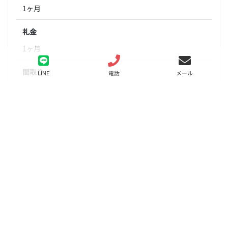
1ヶ月
礼金
1ヶ月
間取り
LINE
電話
メール
1LDK
面積
38.29㎡
階数
1階
状態
要問合せ（※）