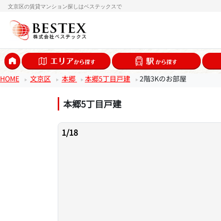
文京区の賃貸マンション探しはベステックスで
HOME
文京区
本郷
本郷5丁目戸建
2階3Kのお部屋
本郷5丁目戸建
1
/
18