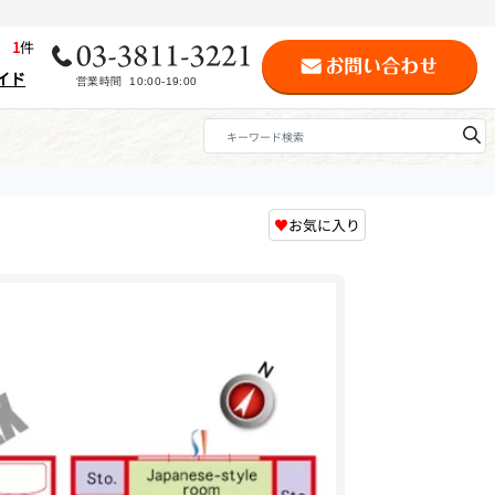
歴
1
件
イド
♥
お気に入り