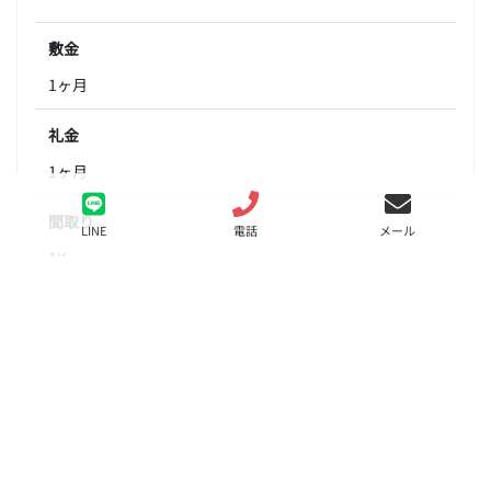
敷金
1ヶ月
礼金
1ヶ月
間取り
LINE
電話
メール
1K
面積
20.00㎡
階数
5階
状態