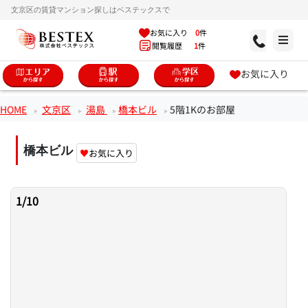
文京区の賃貸マンション探しはベステックスで
お気に入り
0
件
閲覧履歴
1
件
お気に入り
HOME
文京区
湯島
橋本ビル
5階1Kのお部屋
橋本ビル
♥
お気に入り
1
/
10