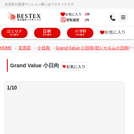
文京区の賃貸マンション探しはベステックスで
お気に入り
0
件
閲覧履歴
1
件
お気に入り
HOME
文京区
小日向
Grand Value 小日向(旧シャルム小日向)
Grand Value 小日向
♥
お気に入り
1
/
10