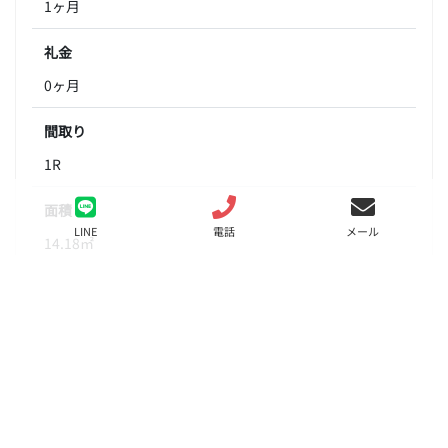
1ヶ月
礼金
0ヶ月
間取り
1R
面積
LINE
電話
メール
14.18㎡
階数
3階
状態
要問合せ（※）
入居