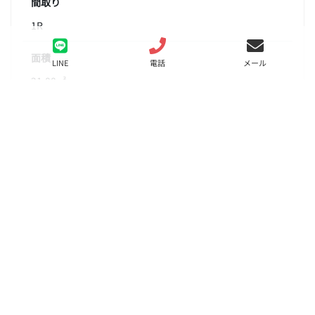
間取り
1R
面積
LINE
電話
メール
21.00㎡
階数
3階
状態
要問合せ（※）
入居
要相談
更新料
新賃料の1ヶ月分＋手数料0.5ヶ月（税別）