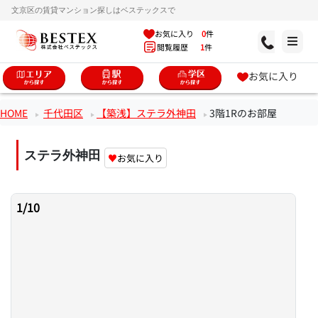
文京区の賃貸マンション探しはベステックスで
お気に入り
0
件
閲覧履歴
1
件
お気に入り
HOME
千代田区
【築浅】ステラ外神田
3階1Rのお部屋
ステラ外神田
♥
お気に入り
1
/
10