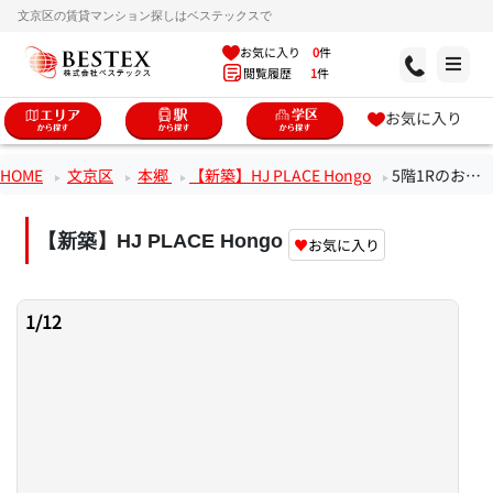
文京区の賃貸マンション探しはベステックスで
お気に入り
0
件
閲覧履歴
1
件
お気に入り
HOME
文京区
本郷
【新築】HJ PLACE Hongo
5階1Rのお部屋
【新築】HJ PLACE Hongo
♥
お気に入り
1
/
12