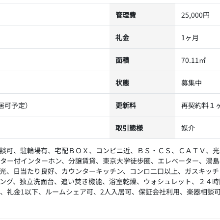
管理費
25,000円
礼金
1ヶ月
面積
70.11㎡
状態
募集中
入居可予定）
更新料
再契約料１ヶ
取引態様
媒介
談可、駐輪場有、宅配ＢＯＸ、コンビニ近、ＢＳ・ＣＳ、ＣＡＴＶ、光
ター付インターホン、分譲賃貸、東京大学徒歩圏、エレベーター、湯島
光、日当たり良好、カウンターキッチン、コンロ二口以上、ガスキッチ
ング、独立洗面台、追い焚き機能、浴室乾燥、ウォシュレット、２４時
、礼金1以下、ルームシェア可、2人入居可、保証会社利用、楽器相談