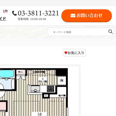
歴
1
件
イド
♥
お気に入り