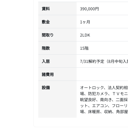
賃料
390,000円
敷金
1ヶ月
間取り
2LDK
階数
15階
入居
7/31解約予定（8月中旬
諸費用
設備
オートロック、法人契約相
場、防犯カメラ、ＴＶモニ
眺望良好、南向き、二面採
ット、エアコン、フローリ
場、床暖房、収納、角部屋