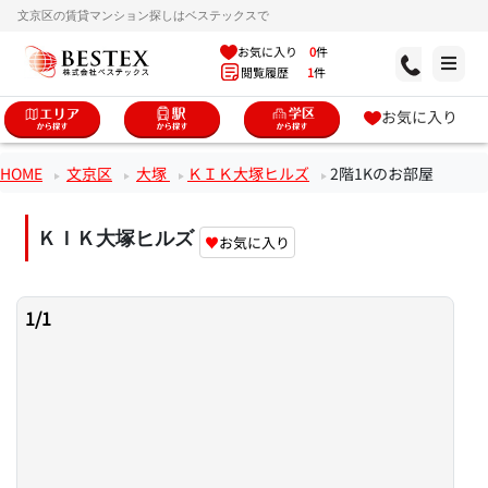
文京区の賃貸マンション探しはベステックスで
お気に入り
0
件
閲覧履歴
1
件
お気に入り
HOME
文京区
大塚
ＫＩＫ大塚ヒルズ
2階1Kのお部屋
ＫＩＫ大塚ヒルズ
♥
お気に入り
1
/
1