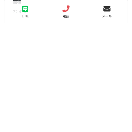
面積
22.43㎡
LINE
電話
メール
階数
2階
状態
要問合せ（※）
入居
相談
更新料
賃料の1か月分
諸費用