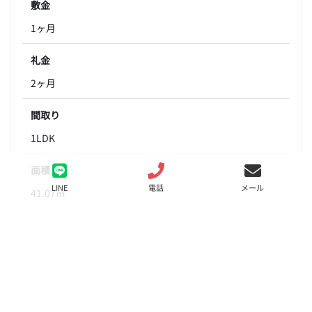
敷金
1ヶ月
礼金
2ヶ月
間取り
1LDK
面積
LINE
電話
メール
41.07㎡
階数
11階
状態
要問合せ（※）