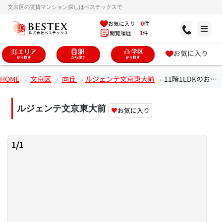
文京区の賃貸マンション探しはベステックスで
お気に入り
0
件
閲覧履歴
1
件
お気に入り
HOME
文京区
向丘
ルジェンテ文京東大前
11階1LDKのお部屋
ルジェンテ文京東大前
♥
お気に入り
1
/
1