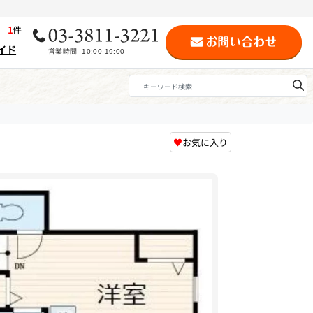
歴
1
件
イド
♥
お気に入り