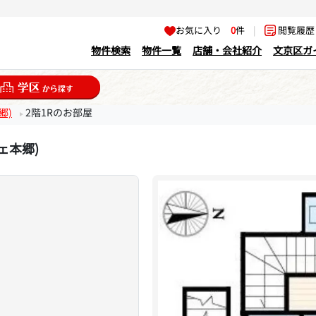
お気に入り
0
件
|
閲覧履
物件検索
物件一覧
店舗・会社紹介
文京区ガ
郷)
2階1Rのお部屋
チェ本郷)