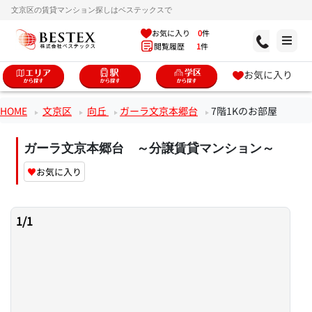
文京区の賃貸マンション探しはベステックスで
お気に入り
0
件
閲覧履歴
1
件
お気に入り
HOME
文京区
向丘
ガーラ文京本郷台
7階1Kのお部屋
ガーラ文京本郷台 ～分譲賃貸マンション～
♥
お気に入り
1
/
1