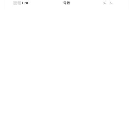
面積
LINE
電話
メール
20.49㎡
階数
7階
状態
募集中
入居
相談
更新料
新賃料の１ヶ月分
諸費用