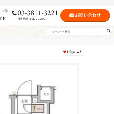
歴
1
件
イド
♥
お気に入り