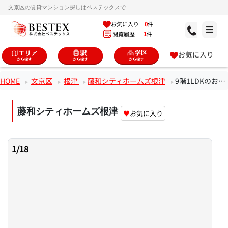
文京区の賃貸マンション探しはベステックスで
お気に入り
0
件
閲覧履歴
1
件
お気に入り
HOME
文京区
根津
藤和シティホームズ根津
9階1LDKのお部屋
藤和シティホームズ根津
♥
お気に入り
1
/
18