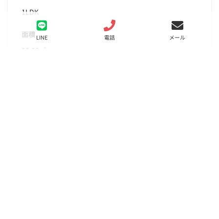
1LDK
面積
LINE
電話
メール
35.91㎡
階数
9階
状態
要問合せ（※）
入居
相談
更新料
新賃料の1.5ヶ月分