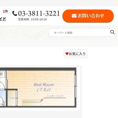
歴
1
件
イド
♥
お気に入り