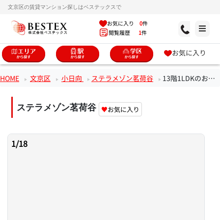
文京区の賃貸マンション探しはベステックスで
お気に入り
0
件
閲覧履歴
1
件
お気に入り
HOME
文京区
小日向
ステラメゾン茗荷谷
13階1LDKのお部屋
ステラメゾン茗荷谷
♥
お気に入り
1
/
18