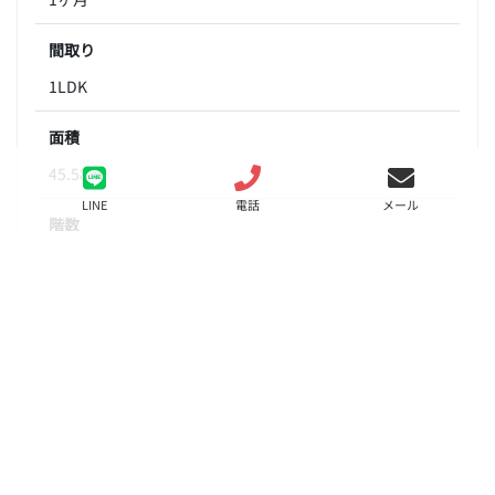
間取り
1LDK
面積
45.58㎡
LINE
電話
メール
階数
13階
状態
要問合せ（※）
入居
相談
更新料