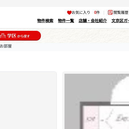
お気に入り
0
件
|
閲覧履
物件検索
物件一覧
店舗・会社紹介
文京区ガ
のお部屋