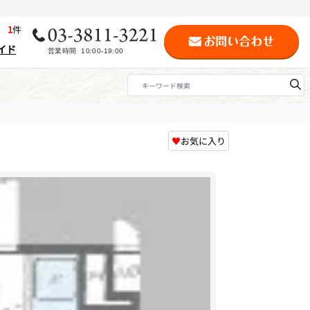
歴
1
件
イド
♥
お気に入り