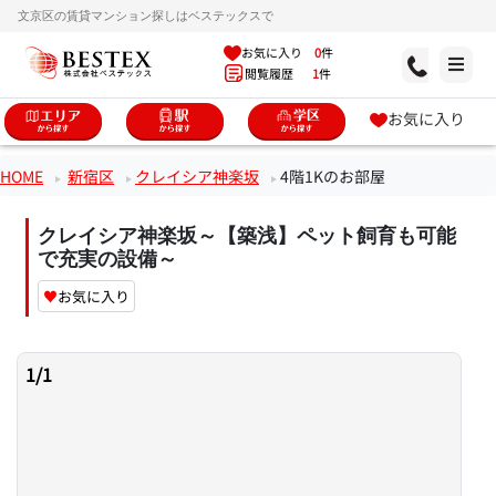
文京区の賃貸マンション探しはベステックスで
お気に入り
0
件
閲覧履歴
1
件
お気に入り
HOME
新宿区
クレイシア神楽坂
4階1Kのお部屋
クレイシア神楽坂～【築浅】ペット飼育も可能
で充実の設備～
♥
お気に入り
1
/
1