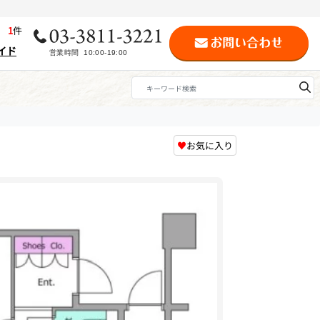
歴
1
件
イド
♥
お気に入り