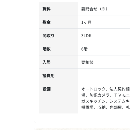
賃料
要問合せ（※）
敷金
1ヶ月
間取り
3LDK
階数
6階
入居
要相談
諸費用
設備
オートロック、法人契約相
場、防犯カメラ、ＴＶモニ
ガスキッチン、システムキ
機置場、収納、角部屋、礼