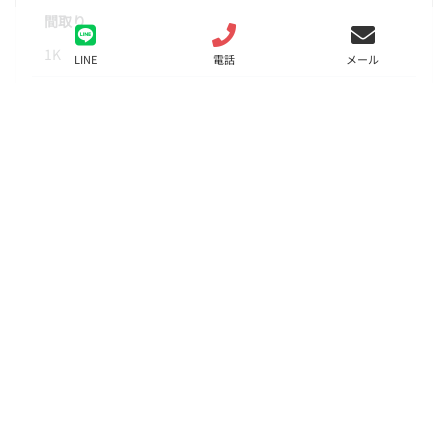
間取り
1K
LINE
電話
メール
面積
30.23㎡
階数
10階
状態
要問合せ（※）
入居
要相談
更新料