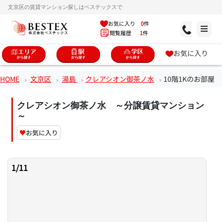
文京区の賃貸マンション探しはベステックスで
お気に入り
0
件
閲覧履歴
1
件
お気に入り
HOME
文京区
湯島
クレアシオン御茶ノ水
10階1Kのお部屋
クレアシオン御茶ノ水 ～分譲賃貸マンション
～
♥
お気に入り
1
/
11