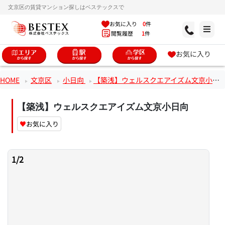
文京区の賃貸マンション探しはベステックスで
お気に入り
0
件
閲覧履歴
1
件
お気に入り
HOME
文京区
小日向
【築浅】ウェルスクエアイズム文京小日向
【築浅】ウェルスクエアイズム文京小日向
♥
お気に入り
1
/
2