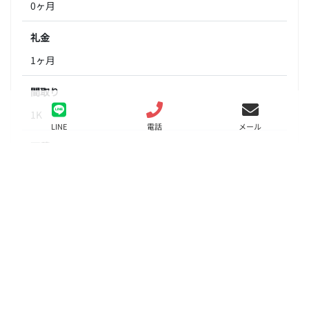
0ヶ月
礼金
1ヶ月
間取り
1K
LINE
電話
メール
面積
22.00㎡
階数
2階
状態
募集中