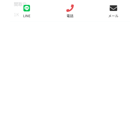
間取り
1K
LINE
電話
メール
面積
25.59㎡
階数
2階
状態
要問合せ（※）
入居
相談
更新料
新賃料の1ヵ月