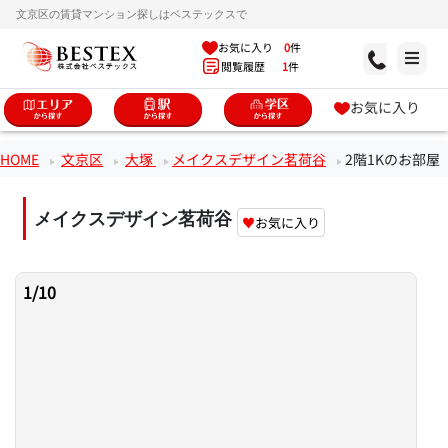
文京区の賃貸マンション探しはベステックスで
お気に入り
0
件
閲覧履歴
1
件
お気に入り
HOME
文京区
大塚
メイクスデザイン茗荷谷
2階1Kのお部屋
メイクスデザイン茗荷谷
♥
お気に入り
1
/
10