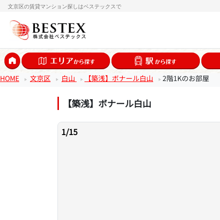
文京区の賃貸マンション探しはベステックスで
HOME
文京区
白山
【築浅】ボナール白山
2階1Kのお部屋
【築浅】ボナール白山
1
/
15