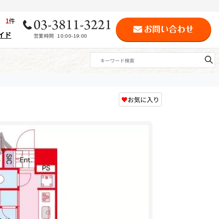
歴
1
件
イド
♥
お気に入り